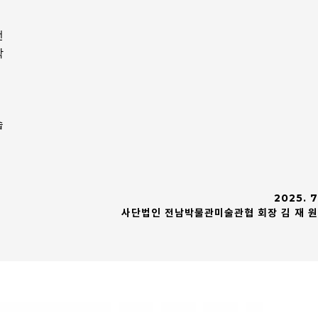
전
작
간
습
2025. 7
사단법인 전남박물관미술관협 회장 김 재 원