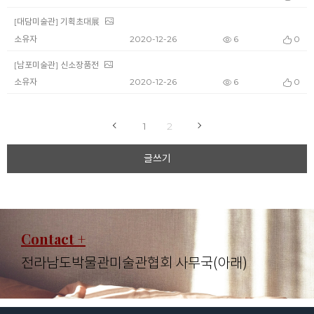
[대담미술관] 기획초대
展
소유자
2020-12-26
6
0
[남포미술관] 신소장품전
소유자
2020-12-26
6
0
1
2
글쓰기
Contact
+
전라남도박물관미술관협회 사무국(아래)