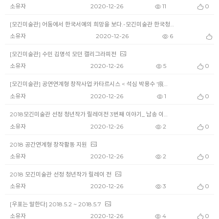
소유자
2020-12-26
11
0
[모긴미술관] 어둠에서 한국서예의 희망을 보다.-모긴미술관 한국청년서예 대표작가 5인 초대전
소유자
2020-12-26
6
0
[모긴미술관] 수민 김명석 모던 캘리그라피전
소유자
2020-12-26
5
0
[모긴미술관] 공연연계형 창작사업 카타르시스 < 석심 박용수 '痕跡' >
소유자
2020-12-26
1
0
2018모긴미술관 선정 청년작가 릴레이전 3번째 이야기_ 남송 이장욱'一步展'
소유자
2020-12-26
2
0
2018 공간연계형 창작활동 지원
소유자
2020-12-26
2
0
2018 모긴미술관 선정 청년작가 릴레이 전
소유자
2020-12-26
3
0
[우표는 말한다] 2018.5.2 ~ 2018.5.7
소유자
2020-12-26
4
0